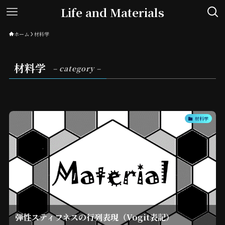
Life and Materials
ホーム
材料学
材料学
– category –
材料学
弾性スティフネスの行列表現（Vogit表記）