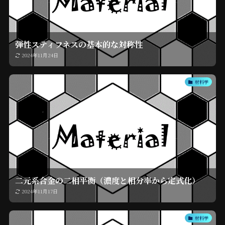
弾性スティフネスの基本的な対称性
2024年11月24日
材料学
二元系合金の二相平衡（濃度と相分率から定式化）
2024年11月17日
材料学