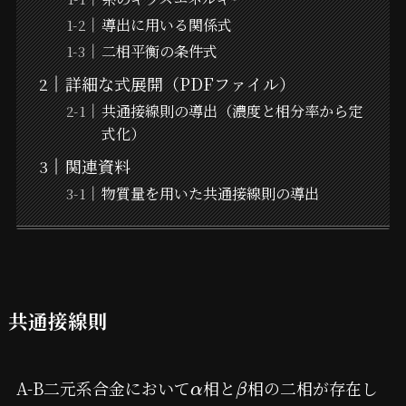
導出に用いる関係式
二相平衡の条件式
詳細な式展開（PDFファイル）
共通接線則の導出（濃度と相分率から定
式化）
関連資料
物質量を用いた共通接線則の導出
共通接線則
A-B二元系合金において
相と
相の二相が存在し
α
β