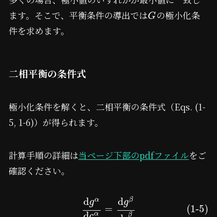
ます。そこで、平衡条件の導出では
の極小化条
G
件を求めます。
二相平衡の条件式
極小化条件を解くと、二相平衡の条件式（Eqs. (1-
5, 1-6)）が得られます。
計算手順の詳細は
当ページ下部のpdfファイル
をご
確認ください。
d
d
α
β
g
g
=
(1-5)
d
α
β
c