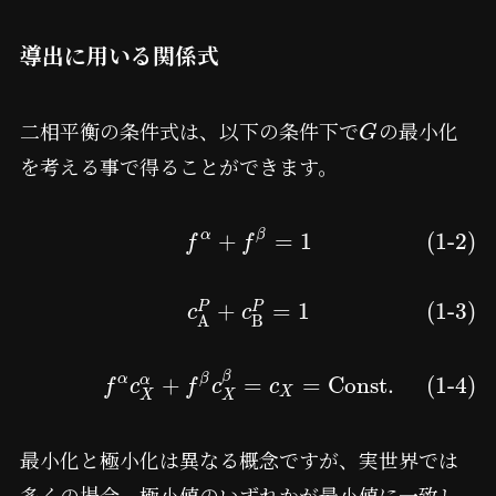
導出に用いる関係式
二相平衡の条件式は、以下の条件下で
の最小化
G
を考える事で得ることができます。
α
β
+
=
1
(1-2)
f
f
+
=
1
(1-3)
P
P
c
c
B
A
β
α
β
+
=
=
C
o
n
s
t
.
(1-4)
α
f
c
f
c
c
X
X
X
最小化と極小化は異なる概念ですが、実世界では
多くの場合、極小値のいずれかが最小値に一致し