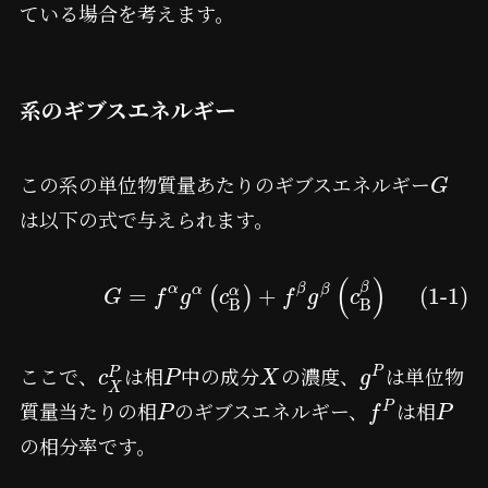
ている場合を考えます。
系のギブスエネルギー
この系の単位物質量あたりのギブスエネルギー
G
は以下の式で与えられます。
(
)
β
α
β
α
β
=
+
(1-1)
α
(
)
G
f
g
c
f
g
c
B
B
ここで、
は相
中の成分
の濃度、
は単位物
P
P
c
P
X
g
X
質量当たりの相
のギブスエネルギー、
は相
P
P
f
P
の相分率です。