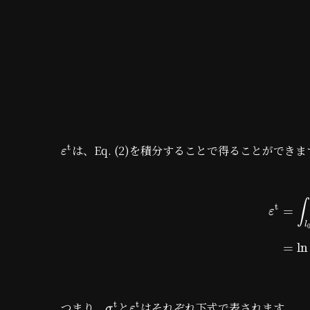
t
は、Eq. (2)を積分することで得ることができま
ε
∫
t
=
ε
l
=
ln
t
t
つまり、
と
はそれぞれ下式で表されます。
σ
ε