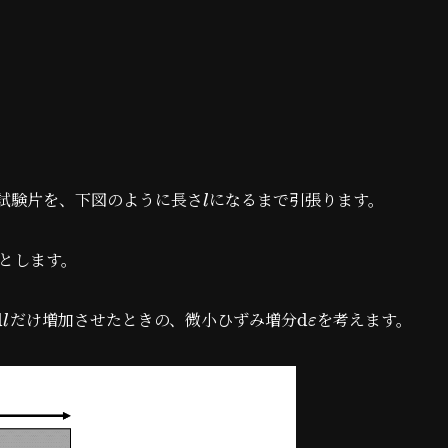
試験片を、下図のように長さ
になるまで引張ります。
l
とします。
だけ増加させたときの、微小ひずみ増分
を考えます。
d
d
l
ε