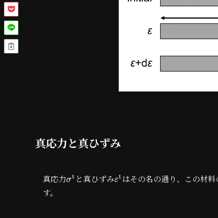
真応力と真ひずみ
t
t
真応力
と真ひずみ
はその名の通り、この材料
σ
ε
す。