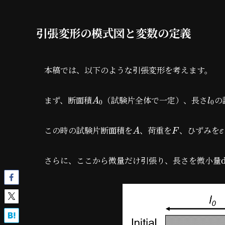
引張変形の模式図と変数の定義
本稿では、以下のような引張変形を考えます。
まず、断面積
（試験片全体で一定）、長さ
の
A
l
0
0
この時の試験片断面積を
、荷重を
、ひずみを
A
F
ε
さらに、ここから微量だけ引張り、長さを微小量