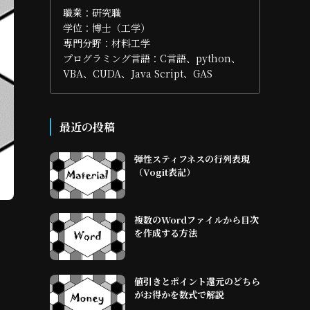
職業：研究職
学位：博士（工学）
専門分野：材料工学
プログラミング言語：C言語、python、
VBA、CUDA、Java Script、GAS
最近の投稿
弾性スティフネスの行列表現
（Vogit表記）
複数のWordファイルから目次
を作成する方法
値引きとポイント還元のどちら
がお得かを数式で解説