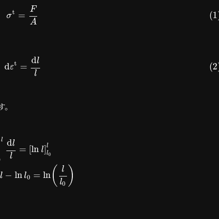
F
t
=
(1
σ
A
d
l
t
d
=
(2
ε
l
す。
l
d
l
l
=
[
ln
]
l
l
0
l
0
(
)
l
−
ln
=
ln
l
l
0
l
0