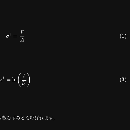
F
t
=
(1)
σ
A
(
)
l
t
=
ln
(3)
ε
l
0
対数ひずみとも呼ばれます。