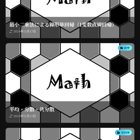
最小二乗法による線形単回帰（1変数直線回帰）
2024年11月17日
数学
平均・分散・共分散
2024年11月17日
材料学