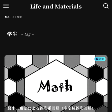
Life and Materials
ホーム
学生
学生
– tag –
数学
最小二乗法による線形重回帰（多変数線形回帰）