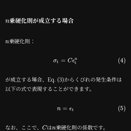
乗硬化則が成立する場合
n
乗硬化則：
n
=
(4)
n
σ
C
ϵ
t
t
が成立する場合、Eq. (3)からくびれの発生条件は
以下の式で表現することができます。
=
(5)
n
ϵ
t
なお、ここで、
は
乗硬化則の係数です。
C
n