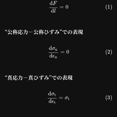
d
F
=
0
(1)
d
l
“公称応力－公称ひずみ”での表現
d
σ
n
=
0
(2)
d
ϵ
n
“真応力－真ひずみ”での表現
d
σ
t
=
(3)
σ
t
d
ϵ
t