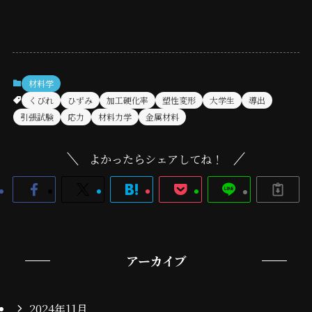
材料学
くびれ
ひずみ
加工硬化率
塑性変形
大学生
導出
引張試験
応力
材料力学
金属材料
よかったらシェアしてね！
アーカイブ
2024年11月