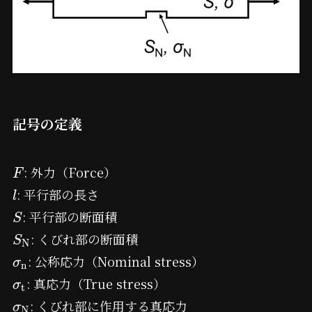
記号の定義
: 外力（Force）
F
: 平行部の長さ
l
: 平行部の断面積
S
: くびれ部の断面積
S
N
: 公称応力（Nominal stress）
σ
n
: 真応力（True stress）
σ
t
: くびれ部に作用する真応力
σ
N