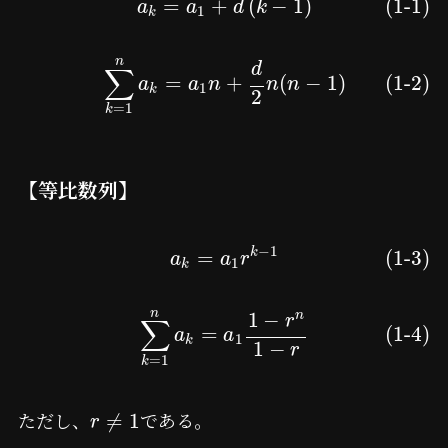
=
+
(
−
1
)
(1-1)
a
a
d
k
1
k
n
d
∑
=
+
(
−
1
)
(1-2)
a
a
n
n
n
1
k
2
=
1
k
【等比数列】
−
1
k
=
(1-3)
a
a
r
1
k
n
1
−
n
r
∑
=
(1-4)
a
a
1
k
1
−
r
=
1
k
ただし、
である。
≠
1
r