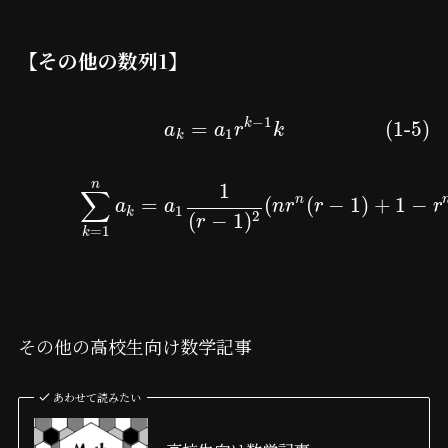
【その他の数列1】
−
1
k
=
(1-5)
a
a
r
k
1
k
n
1
∑
n
=
(
(
−
1
)
+
1
−
a
a
n
r
r
r
1
k
2
(
−
1
)
r
=
1
k
その他の高校生向け数学記事
あわせて読みたい