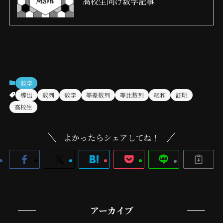
高校生向け数学記事
数学
導出
数列
数学
等差数列
等比数列
総和
証明
高校生
よかったらシェアしてね！
アーカイブ