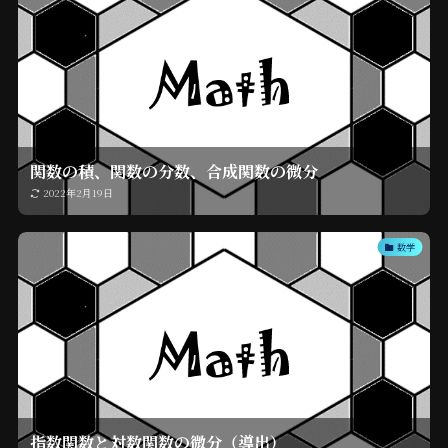
関数の積、関数の分数、合成関数の微分
2022年2月19日
数学
指数関数と対数関数の微分（導出）