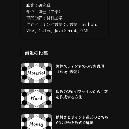
職業：研究職
学位：博士（工学）
専門分野：材料工学
プログラミング言語：C言語、python、
VBA、CUDA、Java Script、GAS
最近の投稿
弾性スティフネスの行列表現
（Vogit表記）
複数のWordファイルから目次
を作成する方法
値引きとポイント還元のどちら
がお得かを数式で解説